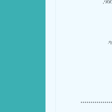
ני, 
. 
***************