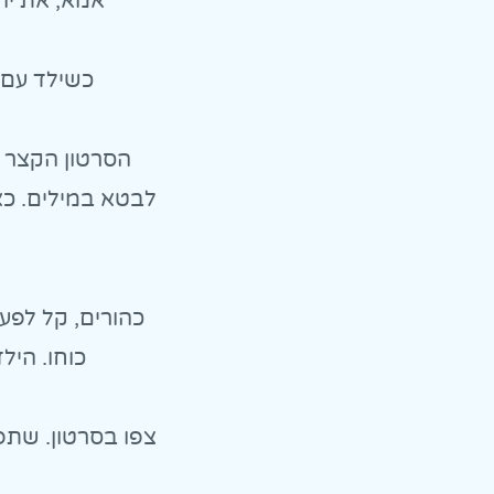
״אמא, את יו
כשילד עם ADHD משתף את מה שעובר עליו באמת, העולם נראה אח
הסרטון הקצר ה
לבטא במילים. כאש
כהורים, קל לפע
כוחו. הי
צפו בסרטון. שתפו