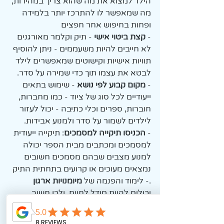
הילד למצוא את מה שהוא צריך במהירות, 
מה שמאפשר לו להתרכז יותר בלמידה 
ופחות בחיפוש אחר חפצים
- 
קצת ביטוי אישי 
- תיק וקלמר מאורגנים 
לא חייבים להיות משעממים - ניתן להוסיף 
תוויות אישיות וקישוטים שמאפשרים לילד 
לבטא את עצמו תוך כדי שמירה על סדר.
-
 מקום קבוע לפי נושא
 - שימוש בתאים 
ייעודיים לכל סוג של ציוד - כמו מחברות, 
חוברות, ספרים וכלי כתיבה - יכול לעזור 
לילדים לשמור על סדר ולמנוע אבידות.
- 
הכניסו תיקייה למסמכים
: תיקייה ייעודית 
למסמכים ומכתבים מבית הספר יכולה 
למנוע מצבים שבהם מסמכים חשובים 
נמצאים מעוכים או קרועים בתחתית התיק
.- לימוד והפנמה של 
מיומנויות ארגון
יכולים להיות מודל לחיים, ולכן חשוב 
להקדיש זמן ללמד ילדים איך לתכנן ולבצע 
משימות בצורה מאורגנת