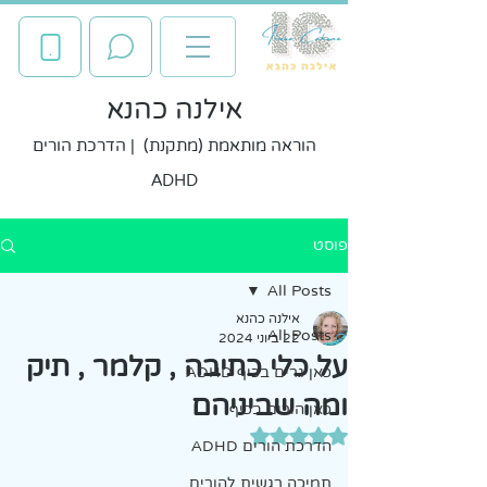
אילנה כהנא
הוראה מותאמת (מתקנת) | הדרכת הורים
ADHD
פוסט
All Posts
אילנה כהנא
All Posts
22 ביוני 2024
על כלי כתיבה , קלמר , תיק
כאן גרים בכיף ADHD
ומה שביניהם
כאן הורים בכיף
דירוג של NaN מתוך 5 כוכבים
הדרכת הורים ADHD
תמיכה רגשית להורים