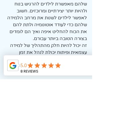
שלהם מאפשרת לילדים להרגיש בנוח 
ולהיות יותר יצירתיים ומרוכזים. חשוב 
לאפשר לילדים לשנות את מרחב הלמידה 
שלהם כדי לעודד אוטונומיה ולתת להם 
את הכוח להחליט איפה ואיך הם לומדים 
בצורה הטובה ביותר עבורם. 
זה יכול להיות חלק מהתהליך של למידה 
עצמאית ופיתוח יכולת לנהל את זמן 
הלמידה שלהם בצורה יעילה יותר.
 כך, הם לומדים לא רק את החומר 
הלימודי, אלא גם מיומנויות חיוניות לחיים. . 
. . 
#עצמאות
#הוראהמתקנת
#הוראהמותאמ
ת
#ADHD
#הדרכת_הורים
#למידה
תגובות
0.0 / 5 ‏(0)