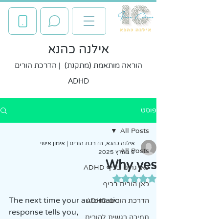
אילנה כהנא
הוראה מותאמת (מתקנת) | הדרכת הורים
ADHD
פוסט
All Posts
אילנה כהנא, הדרכת הורים | אימון אישי
All Posts
9 במרץ 2025
Why yes
כאן גרים בכיף ADHD
דירוג של NaN מתוך 5 כוכבים
כאן הורים בכיף
The next time your automatic 
הדרכת הורים ADHD
response tells you, 
תמיכה רגשית להורים