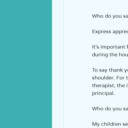
Who do you sa
Express apprec
It’s important
during the hour
To say thank y
shoulder. For 
therapist, the
principal.
Who do you sa
My children se