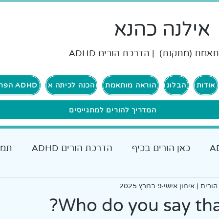
אילנה כהנא
אמת (מתקנת) | הדרכת הורים ADHD
אודות
הבלוג
הוראה מותאמת
הכנה לכיתה א
ADHD הפרעת קשב וריכוז
המדריך להורים למתגייסים
כאן הורים בכיף
הדרכת הורים ADHD
תמי
ם להורים
ורים | אימון אישי
9 במרץ 2025
אבחונים והתאמות
כאן גרים בכיף ADHD
Who do you say tha