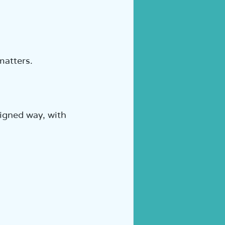
matters.
signed way, with 