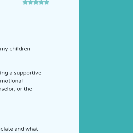
דירוג של NaN מתוך 5 כוכבים
הכנה לכיתה א' | הוראה מות
 my children 
eing a supportive 
emotional 
selor, or the 
eciate and what 