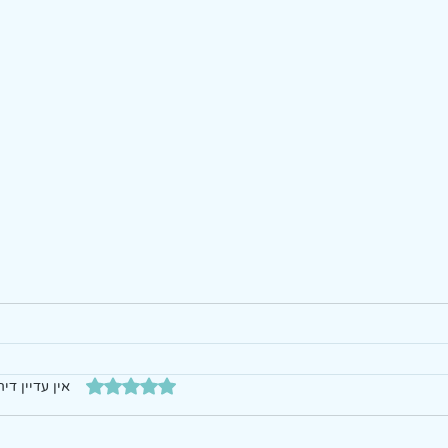
דירוג של 0 מתוך 5 כוכבים
אין עדיין דיר