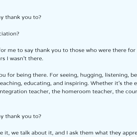
אמת
y thank you to?
iation?
 for me to say thank you to those who were there for
s I wasn’t there.
ou for being there. For seeing, hugging, listening, b
teaching, educating, and inspiring. Whether it’s the 
 integration teacher, the homeroom teacher, the coun
y thank you to?
e it, we talk about it, and I ask them what they appr