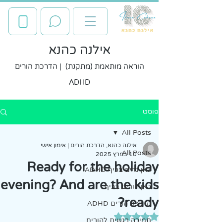
אילנה כהנא
הוראה מותאמת (מתקנת) | הדרכת הורים
ADHD
פוסט
All Posts
אילנה כהנא, הדרכת הורים | אימון אישי
All Posts
10 במרץ 2025
Ready for the holiday
כאן גרים בכיף ADHD
evening? And are the kids
כאן הורים בכיף
ready?
הדרכת הורים ADHD
דירוג של NaN מתוך 5 כוכבים
תמיכה רגשית להורים