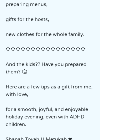
preparing menus,  
gifts for the hosts,  
new clothes for the whole family.  
🌻🌻🌻🌻🌻🌻🌻🌻🌻🌻🌻🌻🌻🌻🌻🌻  
And the kids?? Have you prepared 
them? 🤔  
Here are a few tips as a gift from me, 
with love,  
for a smooth, joyful, and enjoyable 
holiday evening, even with ADHD 
children.  
Shanah Tovah U'Metukah ❤