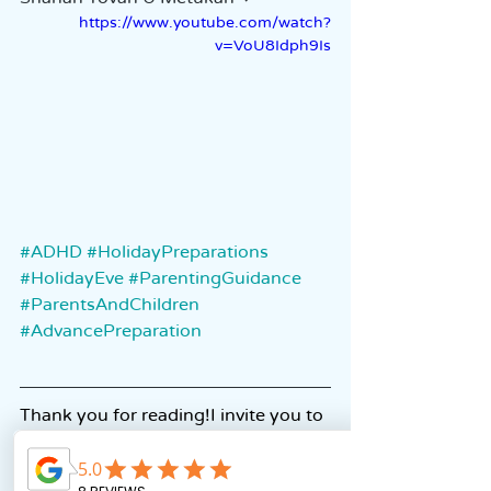
https://www.youtube.com/watch?
v=VoU8Idph9Is
#ADHD
#HolidayPreparations
#HolidayEve
#ParentingGuidance
#ParentsAndChildren
#AdvancePreparation
Thank you for reading!I invite you to 
stay connected and join our 
community: