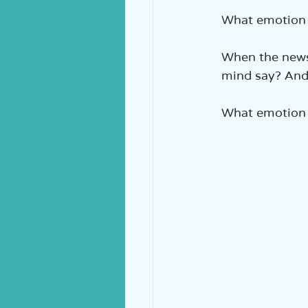
What emotion a
When the news 
mind say? And t
What emotion 