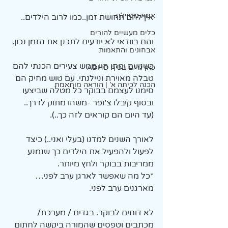
אמא מטיילת
אין להם תחושת זמן..כמו לרוב הילדים..
כלים מעשיים להורים
והם בוודאי לא יודעים לתכנן את הזמן נכון.
אבחונים והתאמות
כשנועם ומתן היו ממש צעירים הכנתי להם 
כאן גרים בכיף ADHD
טבלה מאוירת וניילנתי. עם טוש מחיק הם 
הכנה לכיתה א' | הוראה מותאמת
סימנו לעצמם בבוקר כל מטלה שביצעו 
ובסוף קיבלו צ'ופר -משהו מתוק לדרך.. 
(עד היום הם קוראים לזה כך..).
לאורך השנים למדנו (בעלי ואני..) כיצד 
לפעול ולהפעיל את הילדים כך שנמנע 
ממריבות בבוקר ולחץ מיותר.
*כל מה שאפשר לארגן ערב לפני… 
מארגנים ערב לפני.
לא דוחים לבוקר. בגדים / מערכת/ 
מכתבים וטפסים שהמורה ביקשה לחתום 