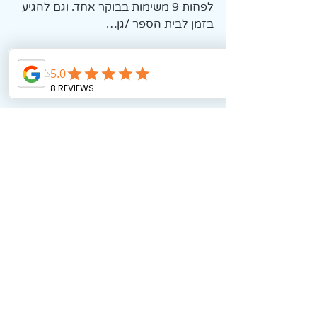
לפחות 9 משימות בבוקר אחד. וגם להגיע 
בזמן לבית הספר /גן…
וואלה כמה אפשר לצפות מילד.. ועוד 
Adhd…
אז משימה אחת בכל פעם.
לא לאבד את הסבלנות..
לנשום עמוק.. 
מ ש י מ ה  א ח ת  ב כ ל  פ ע ם…
ואל תשכחו לומר להם כמה שהם 
מדהימים ואתם גאים בהם. כי אתם גאים 
בהם. ובעצמכם. על כך שנשמתם עמוק 
והצלחתם לא לצאת מהכלים. והבוקר של 
כולם התחיל… ר ג ו ע…
עכשיו גם לי מגיע משהו מתוק.. וקפה.. 
לא?!