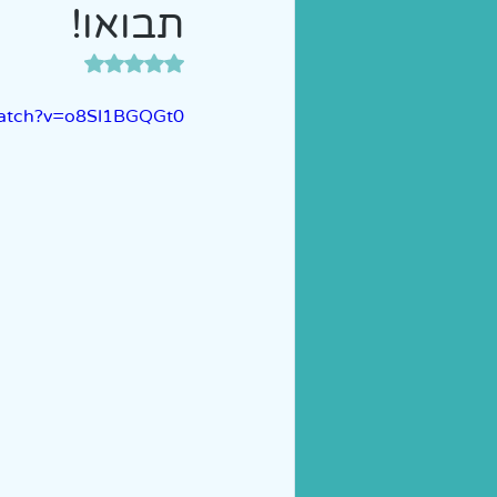
תבואו!
הכנה לכיתה א' | הוראה מות
דירוג של NaN מתוך 5 כוכבים
watch?v=o8Sl1BGQGt0