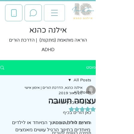
אילנה כהנא
הוראה מותאמת (מתקנת) | הדרכת הורים
ADHD
פוסט
All Posts
אילנה כהנא, הדרכת הורים | אימון אישי
All Posts
20 באוג׳ 2019
עצומה חשובה
כאן גרים בכיף ADHD
דירוג של NaN מתוך 5 כוכבים
כאן הורים בכיף
הורים לילד/ה בחינוך המיוחד או לילדים 
הדרכת הורים ADHD
מיוחדים בחינוך הרגיל עושים מאמצים 
תמיכה רגשית להורים