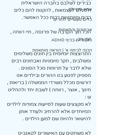
כבירים לשלבם בחברה הישראלית 
אמא מטיילת
ולסגלם לעצמאות , להקנות להם כלים 
רבים ומיומנויות רבות ככל האפשר.
כלים מעשיים להורים
אבחונים והתאמות
הכל תוך הקרבה של פרנסה , חיי רווחה , 
זמן רב . 
כאן גרים בכיף ADHD
הכנה לכיתה א' | הוראה מותאמת
התרוצצות יומיומית בין חוגים משלימים 
ומשלבים , חקר מיומניות ואבחונים רבים 
שלא לדבר על תרופות מכל הסוגים .
מספיק לפגוע בנו ההורים ובילדים אנו 
דורשים מכלל משרדי הממשלה ( בריאות , 
חינוך , אוצר , רווחה ) לשבת יחד ולהחליט 
ש :
לא מקצצים שעות לסייעות צמודות לילדים 
המיוחדים אלא להרחיב ולעודד אותן 
להישאר ולהיות שם למען הילדים . 
לא משחקים עם האישורים לקאנביס 