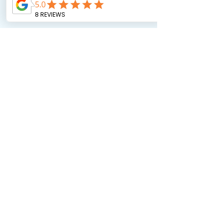
כאן גרים בכיף ADHD
תגובות
0.0 / 5 ‏(0)
מזמינים אותך לדרג ולהגיב...