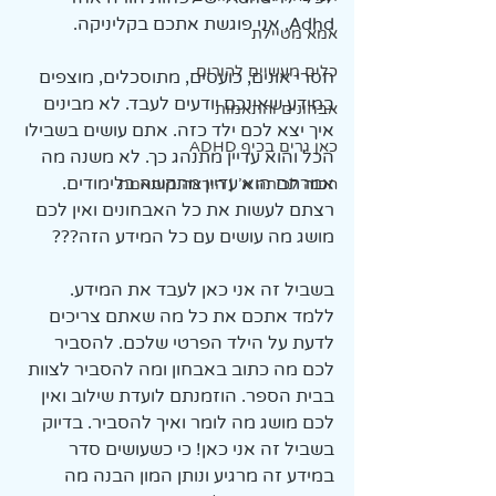
Adhd. אני פוגשת אתכם בקליניקה. 
אמא מטיילת
כלים מעשיים להורים
חסרי אונים, כועסים, מתוסכלים, מוצפים 
במידע שאינכם יודעים לעבד. לא מבינים 
אבחונים והתאמות
איך יצא לכם ילד כזה. אתם עושים בשבילו 
כאן גרים בכיף ADHD
הכל והוא עדיין מתנהג כך. לא משנה מה 
אמרתם הוא עדיין מתקשה בלימודים. 
הכנה לכיתה א' | הוראה מותאמת
רצתם לעשות את כל האבחונים ואין לכם 
מושג מה עושים עם כל המידע הזה???
בשביל זה אני כאן לעבד את המידע. 
ללמד אתכם את כל מה שאתם צריכים 
לדעת על הילד הפרטי שלכם. להסביר 
לכם מה כתוב באבחון ומה להסביר לצוות 
בבית הספר. הוזמנתם לועדת שילוב ואין 
לכם מושג מה לומר ואיך להסביר. בדיוק 
בשביל זה אני כאן! כי כשעושים סדר 
במידע זה מרגיע ונותן המון הבנה מה 