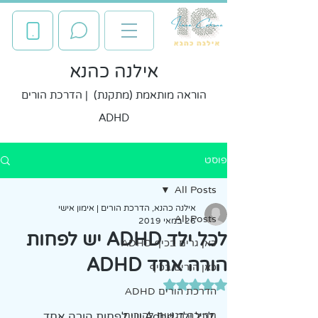
אילנה כהנא
הוראה מותאמת (מתקנת) | הדרכת הורים
ADHD
פוסט
All Posts
אילנה כהנא, הדרכת הורים | אימון אישי
All Posts
26 במאי 2019
לכל ילד ADHD יש לפחות
כאן גרים בכיף ADHD
הורה אחד ADHD
כאן הורים בכיף
דירוג של NaN מתוך 5 כוכבים
הדרכת הורים ADHD
תמיכה רגשית להורים
לכל ילד Adhd יש לפחות הורה אחד 