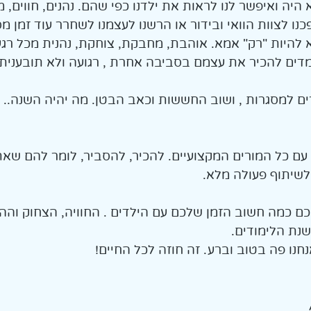
יה ואיפשר לנו לראות את ילדנו כפי שהם. נהנים, חווים, מט
כנו לצוות הוואי ובידור או הרשנו לעצמנו לשחרר עוד זמן מ
היות "רק" אמא. אוהבת, מחבקת, צוחקת, נהנית מכל רגע
מדים להכיר את עצמם בסביבה אחרת , רגועה ולא תובענית.
ם למסגרות , ושוב החששות וכאב הבטן. מה יהיה השנה.. ע
עם כל המורים המקצועיים. להכיר, להסביר, לומר להם שאת
לשיתוף פעולה מלא. 
כם כמה חשוב הזמן שלכם עם הילדים . החוויה, הצחוק והה
נת הלימודים. 
חנו פה בטוב וברע. זה חוזה לכל החיים! 