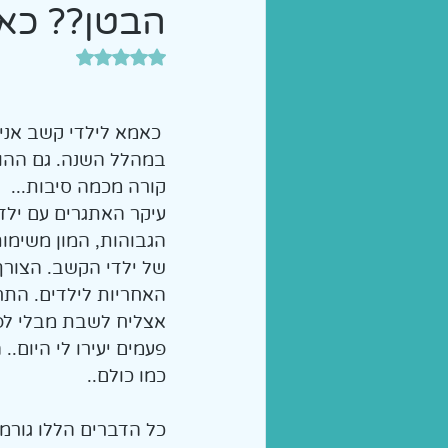
הבטן?? כאן ג
הכנה לכיתה א' | הוראה מות
דירוג של NaN מתוך 5 כוכבים
 כאמא לילדי קשב אנ
במהלל השנה. גם ההור
קורה מכמה סיבות... 
הגבוהות, המון משימות
של ילדי הקשב. הצורך 
האחריות לילדים. התח
אצליח לשבת מבלי לפ
פעמים יעירו לי היום.
כמו כולם.. 
כל הדברים הללו גורמ