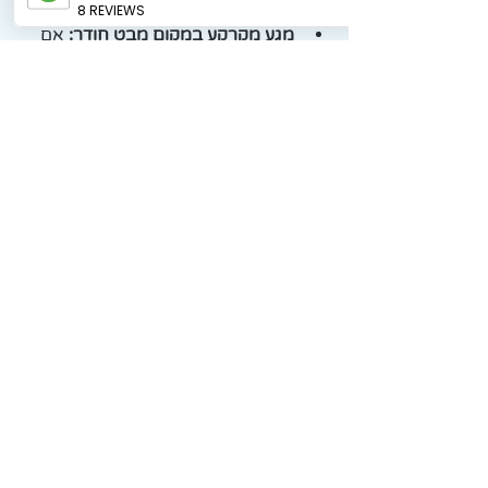
הכלי שלו לריכוז.
מגע מקרקע במקום מבט חודר:
 אם 
הילד נלחץ בשיחה פרונטלית, נסו 
לשבת לצידו על הספה. לפעמים מגע 
כתף לכתף או יד עדינה על הגב בונים 
ביטחון הרבה יותר ממבט ישיר.
💡 הטיפ שלי אליכם:
 תקשורת טובה היא 
לא כזו שנראית "לפי הספר", אלא כזו 
שמאפשרת לשני הצדדים להרגיש בנוח. 
כשאנחנו משחררים את הציפייה לקשר עין 
נוקשה, אנחנו פותחים דלת רחבה לשיח 
אמיתי, עמוק ומחבר. היו הגמישות שהילד 
שלכם זקוק לה, ותראו איך המילים פתאום 
מוצאות את דרכן החוצה.
אילנה כהנא
 מתי הילדים שלכם הכי נוטים לשתף 