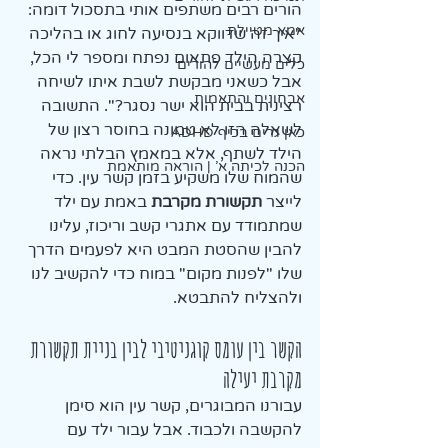
הורים רבים משתפים אותי בתסכול דומה: 
אמא מטיילת
"איך זה שדווקא בנסיעה לחוג או בהליכה 
קצרה הילד פתאום נפתח ומספר לי הכל, 
כלים מעשיים להורים
אבל כשאני מבקשת לשבת איתו לשיחה 
אבחונים והתאמות
רצינית בבית הוא ישר נסגר?". התשובה 
לשאלה הזו לא טמונה בחוסר רצון של 
כאן גרים בכיף ADHD
הילד לשתף, אלא במאמץ הבלתי נראה 
הכנה לכיתה א' | הוראה מותאמת
שהמוח שלו משקיע בזמן קשר עין. כדי 
לייצר 
תקשורת מקרבת
 באמת עם ילד 
שמתמודד עם אתגרי קשב וריכוז, עלינו 
להבין שהסטת המבט היא לפעמים הדרך 
שלו "לפנות מקום" במוח כדי להקשיב לנו 
ולהצליח להתבטא.
הקשר בין עומס קוגניטיבי לבין בניית תקשורת 
מקרבת יעילה
עבורנו המבוגרים, קשר עין הוא סימן 
להקשבה ולכבוד. אבל עבור ילד עם 