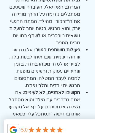
נצלו את זמן הנסיעה:
 האוטו הוא 
המרחב האידיאלי. העובדה ששניכם 
מסתכלים קדימה על הדרך מורידה 
את ה"זרקור" מהילד. המתח הרגשי 
יורד, והוא מרגיש בטוח יותר להעלות 
נושאים מורכבים או לשתף בחוויות 
מבית הספר.
פעילות משותפת כגשר:
 אל תדרשו 
שיחה רשמית. שבו איתו לבנות בלגו, 
לצייר או לסדר משהו בחדר. בזמן 
שהידיים עסוקות והעיניים מופנות 
למטה לעבר המטלה, המחסומים 
הרגשיים יורדים והלב נפתח.
הקשיבו לאוזניים, לא לעיניים:
 אם 
אתם מדברים עם הילד והוא מסתכל 
הצידה או משרבט על דף, אל תקטעו 
אותו בדרישה "תסתכל עליי כשאני 
מדברת". אם הוא עונה לעניין, סימן 
שהוא איתכם. המבט הצידה הוא 