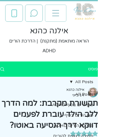
אילנה כהנא
הוראה מותאמת (מתקנת) | הדרכת הורים
ADHD
פוסט
All Posts
אילנה כהנא
All Posts
14 ביוני
תקשורת מקרבת: למה הדרך
כאן גרים בכיף ADHD
ללב הילד עוברת לפעמים
כאן הורים בכיף
דווקא דרך הנסיעה באוטו?
הדרכת הורים ADHD
דירוג של NaN מתוך 5 כוכבים
תמיכה רגשית להורים