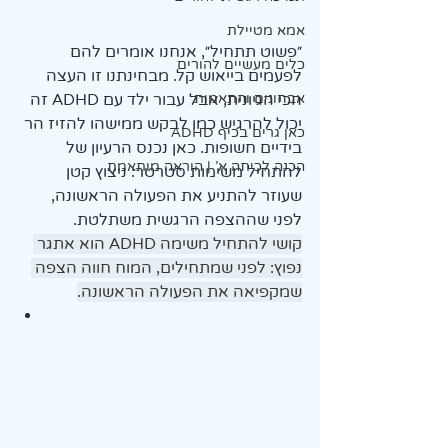
אמא מטיילת
״פשוט תתחיל״, אנחנו אומרים להם 
כלים מעשיים להורים
לפעמים בייאוש קל. מבחינתנו זו העצה 
אבחונים והתאמות
הכי הגיונית, אבל עבור ילד עם ADHD זה 
יכול להרגיש כמו לבקש ממישהו להזיז הר 
כאן גרים בכיף ADHD
בידיים חשופות. כאן נכנס הרעיון של 
הכנה לכיתה א' | הוראה מותאמת
להתחיל משימות סטרטר: ניצוץ קטן 
שעוזר להתניע את הפעולה הראשונה, 
לפני שההצפה הרגשית משתלטת.
קושי להתחיל משימה ADHD הוא אתגר 
נפוץ: לפני שמתחילים, המוח חווה הצפה 
שמקפיאה את הפעולה הראשונה.