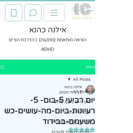
אילנה כהנא
הוראה מותאמת (מתקנת) | הדרכת הורים
ADHD
פוסט
All Posts
אילנה כהנא
All Posts
15 ביולי 2020
יום רביעי 5-בום- 5-
כאן גרים בכיף ADHD
רעיונות-ביום-מה-עושים-כש
כאן הורים בכיף
משעמם-בבידוד
הדרכת הורים ADHD
דירוג של NaN מתוך 5 כוכבים
תמיכה רגשית להורים