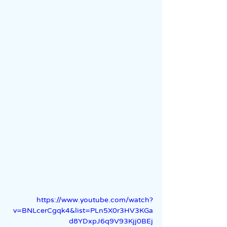
https://www.youtube.com/watch?
v=BNLcerCgqk4&list=PLn5X0r3HV3KGa
d8YDxpJ6q9V93Kjj0BEj