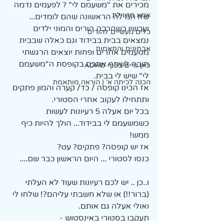
מכירים את "משעמם לי" ? לפעמים נדמה 
אמא מטיילת
שזו המילה הראשונה שהם לומדים... 
ועכשיו כשהרבה הורים והמוני ילדים 
כלים מעשיים להורים
נמצאים בבית בבידוד וגם כאלה שבבית 
אבחונים והתאמות
מטעמים אחרים ופחות יוצאים הרגשתי 
חובה לשתף אתכם בקופסת ה"משעמם 
כאן גרים בכיף ADHD
לי" שיש לי בבית. 
הכנה לכיתה א' | הוראה מותאמת
אז הכינו קופסה / כד/ קערה והמון פתקים 
ותתחילו לעקוב אחרי הסטורי. 
בכל יום אעלה 5 רעיונות לעשות 
כשמשעמם לי בבידוד... הולך להיות כיף 
ממש! 
אז יש קופסה? פתקים? עט? 
כנסו לסטורי ... היום הראשון כבר שם.... 
ו..כן .. יש לכם רעיונות שעוד לא העלתי 
(ברור!!) או שלא חשבתי עליהם?! שלחו לי 
ואולי אעלה גם אותם. 
תעקבו בסטורי באינסטוש -