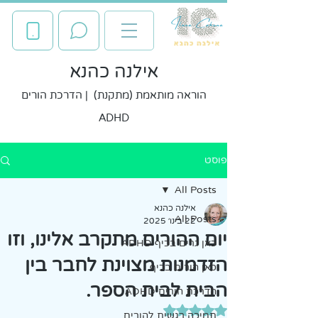
אילנה כהנא
הוראה מותאמת (מתקנת) | הדרכת הורים
ADHD
פוסט
All Posts
אילנה כהנא
All Posts
22 בינו׳ 2025
יום ההורים מתקרב אלינו, וזו
כאן גרים בכיף ADHD
הזדמנות מצוינת לחבר בין
כאן הורים בכיף
הבית לבית הספר.
הדרכת הורים ADHD
דירוג של NaN מתוך 5 כוכבים
תמיכה רגשית להורים