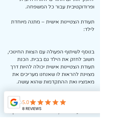
ופרודוקטיבית עבור כל המשפחה.
תעודת הצטיינות אישית – מתנה מיוחדת 
לילד:
בנוסף לשיתוף הפעולה עם הצוות החינוכי, 
חשוב לחזק את הילד גם בבית. הכנת 
תעודת הצטיינות אישית יכולה להיות דרך 
מצוינת להראות לו שאנחנו מעריכים את 
מאמציו ואת ההתקדמות שהוא עושה.
איך מכינים תעודה? בחרו תמונה יפה של 
הילד, כתבו הודעה אישית שמתארת מה 
אתם מעריכים בו, והוסיפו איור או מדבקה. 
למשל, אם הילד התמיד במשימה קשה, 
תוכלו לכתוב: 'אני כל כך גאה בך על 
שהתמידת במשימה הקשה הזאת! אתה 