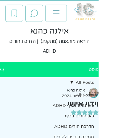
אילנה כהנא
הוראה מותאמת (מתקנת) | הדרכת הורים
ADHD
פוסט
All Posts
אילנה כהנא
All Posts
22 ביוני 2024
וידוי אישי
כאן גרים בכיף ADHD
דירוג של NaN מתוך 5 כוכבים
כאן הורים בכיף
הדרכת הורים ADHD
תמיכה רגשית להורים