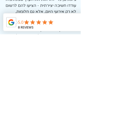
עודדו חשיבה יצירתית - הציעו להם לרשום 
לא רק אירועי היום, אלא גם חלומות, 
חששות, מחשבות, ורעיונות. 
הביעו הערכה ותמיכה במאמציהם לכתוב, 
אל תתמקדו באי-דיוקים או בשגיאות.
 יצרו זמן איכות שבו כל אחד בוחר לשתף 
במשהו אחד שכתבו ביומן האישי. 
תנסו - מקסימום זה יצליח.. . . . . . . . . 
#רשימות
#תודה
#יומןמעוצב
#יומניהיקר
#
כתיבה
#כתיבהיוצרת
#הוראהמתקנת
#הו
ראהמותאמת
#הדרכתהורים
#דוגמהאישי
ת
תגובות
0.0 / 5 ‏(0)