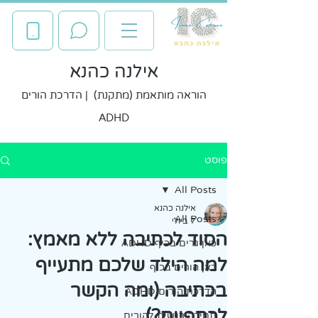
אילנה כהנא
הוראה מותאמת (מתקנת) | הדרכת הורים
ADHD
פוסט
All Posts
אילנה כהנא
All Posts
7 ביולי
הסוד לכתיבה ללא מאמץ:
כאן גרים בכיף ADHD
למה הילד שלכם מתעייף
כאן הורים בכיף
בכתיבה (ומה הקשר
הדרכת הורים ADHD
לכתפיים?)
תמיכה רגשית להורים