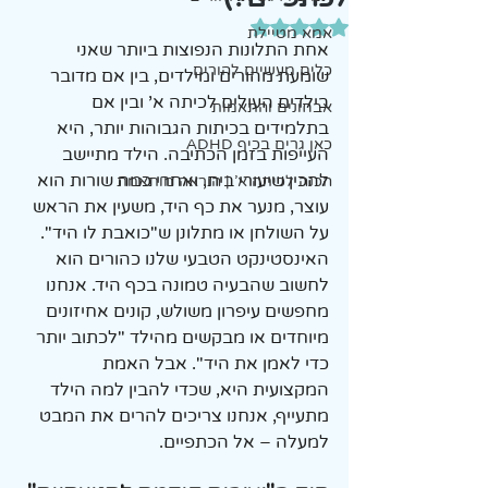
דירוג של NaN מתוך 5 כוכבים
אמא מטיילת
אחת התלונות הנפוצות ביותר שאני 
כלים מעשיים להורים
שומעת מהורים ומילדים, בין אם מדובר 
בילדים העולים לכיתה א' ובין אם 
אבחונים והתאמות
בתלמידים בכיתות הגבוהות יותר, היא 
כאן גרים בכיף ADHD
העייפות בזמן הכתיבה. הילד מתיישב 
להכין שיעורי בית, ואחרי כמה שורות הוא 
הכנה לכיתה א' | הוראה מותאמת
עוצר, מנער את כף היד, משעין את הראש 
על השולחן או מתלונן ש"כואבת לו היד".
האינסטינקט הטבעי שלנו כהורים הוא 
לחשוב שהבעיה טמונה בכף היד. אנחנו 
מחפשים עיפרון משולש, קונים אחיזונים 
מיוחדים או מבקשים מהילד "לכתוב יותר 
כדי לאמן את היד". אבל האמת 
המקצועית היא, שכדי להבין למה הילד 
מתעייף, אנחנו צריכים להרים את המבט 
למעלה – אל הכתפיים.