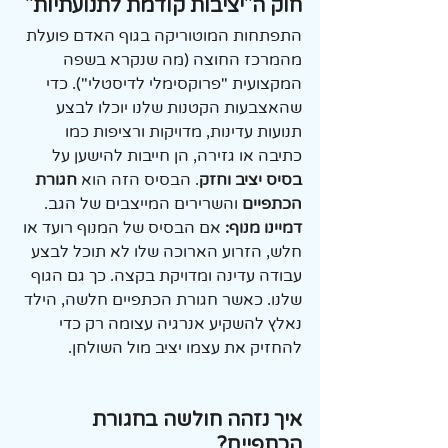
חוק ה"יציבות קודמת לתנועתיות"
התפתחות המוטוריקה בגוף האדם פועלת 
מהמרכז החוצה (מה שנקרא בשפה 
המקצועית "פרוקסימלי לדיסטלי"). כדי 
שהאצבעות הקטנות שלנו יוכלו לבצע 
תנועות עדינות, מדויקות ורציפות כמו 
כתיבה או גזירה, הן חייבות להישען על 
בסיס יציב וחזק
. הבסיס הזה הוא 
חגורת 
הכתפיים
 והשרירים המייצבים של הגב.
דמיינו מנוף:
 אם הבסיס של המנוף רועד או 
חלש, הזרוע הארוכה שלו לא תוכל לבצע 
עבודה עדינה ומדויקת בקצה. כך גם הגוף 
שלנו. כאשר חגורת הכתפיים חלשה, הילד 
נאלץ להשקיע אנרגיה עצומה רק כדי 
להחזיק את עצמו יציב מול השולחן.
איך נזהה חולשה בחגורת 
הכתפיים?