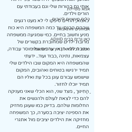
אותי גם בהורות שלי וגם בעבודתי עם 
אמא מטיילת
הורים וילדים.
כלים מעשיים להורים
כאמא, החיים סיפקו לי לא מעט רגעים 
שבהם הבנתי עד כמה המשפחה היא כוח 
אבחונים והתאמות
מניע וחשוב בחיים. כמי שמגיעה ממשפחה 
כאן גרים בכיף ADHD
מרובת ילדים שמחוברת בקשרים של 
אהבה ללא תנאי, ערכים של מוסר עבודה, 
הכנה לכיתה א' | הוראה מותאמת
עצמאות, נתינה ,כבוד ועוד.. ידעתי 
שהמשפחה היא המקום שבו הילדים שלי 
תמיד ירגישו בטוחים ואהובים, המקום 
שישמש עבורם עוגן בכל עת ואליו הם 
תמיד יוכלו לחזור. 
ַַַַַַהָחִינוּךְ , מצד שני, הוא הכלי שאני מעניקה 
להם כדי לצאת לעולם ולהגשים את 
החלומות שלהם. בדיוק כמו שעוגן מחזיק 
את הספינה יציבה בסערה, כך המשפחה 
מחזיקה את הילדים יציבים מול אתגרי 
החיים.