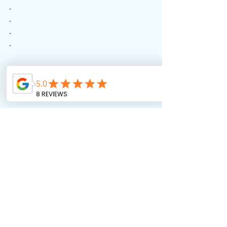
.
.
.
.
#מצפן
#עוגן
#משפחה
#חינוך