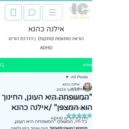
אילנה כהנא
הוראה מותאמת (מתקנת) | הדרכת הורים
ADHD
פוסט
All Posts
אילנה כהנא
All Posts
20 בנוב׳ 2024
"המשפחה היא העוגן, החינוך
כאן גרים בכיף ADHD
הוא המצפן" /אילנה כהנא
כאן הורים בכיף
דירוג של NaN מתוך 5 כוכבים
הדרכת הורים ADHD
כל חיי, המשפט "המשפחה היא העוגן, 
תמיכה רגשית להורים
החינוך הוא המצפן" היה שגור בפי וליווה 