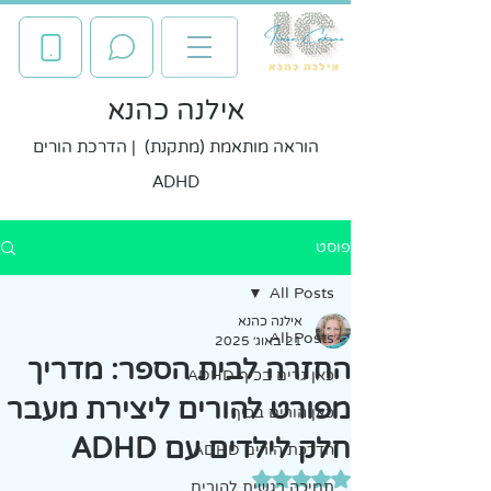
אילנה כהנא
הוראה מותאמת (מתקנת) | הדרכת הורים
ADHD
פוסט
All Posts
אילנה כהנא
All Posts
21 באוג׳ 2025
החזרה לבית הספר: מדריך
כאן גרים בכיף ADHD
מפורט להורים ליצירת מעבר
כאן הורים בכיף
חלק לילדים עם ADHD
הדרכת הורים ADHD
דירוג של NaN מתוך 5 כוכבים
תמיכה רגשית להורים