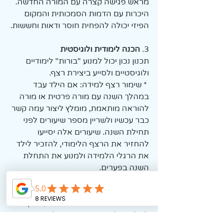
מראש פגישה קצרה עם המורה החדשה. 
היכרות עם הדמות הסמכותית והמקום 
הפיזי יכולה להפחית חוסר ודאות וחששות.
3. 
הכנה לימודית ולוגיסטית
תכנון נכון יכול למנוע "בורות" לימודיים 
ולוגיסטיים ולסייע ביצירת רצף.
 * שימור רצף למידה: אם הילד עבד 
במהלך השנה עם מורה פרטית או מורה 
להוראה מותאמת, מומלץ ליצור עמה קשר 
כבר עכשיו ולשריין מספר שיעורים לפני 
תחילת השנה. שיעורים אלה יסייעו 
להחזיר את הרצף הלימודי, להזכיר לילד 
את הרגלי הלמידה ולמנוע את התחלת 
השנה בפערים.
 * תכנון לוח זמנים שבועי: התכנון לא 
מסתיים ביום הלימודים הראשון. שבו עם 
הילד והכינו יחד לוח זמנים שבועי. הקפידו 
לשלב בו לא רק את שעות הלימודים 