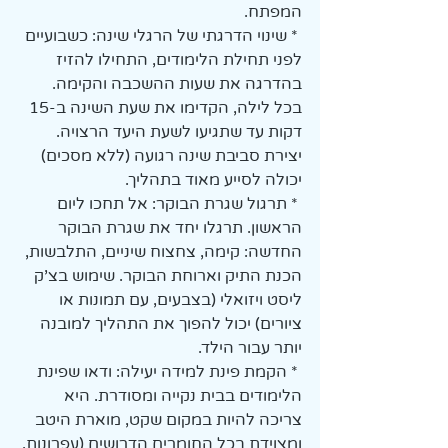
המפתח.
 * שינוי הדרגתי של הרגלי שינה: כשבועיים 
לפני תחילת הלימודים, התחילו להזיז 
בהדרגה את שעות ההשכבה והקימה. 
בכל לילה, הקדימו את שעת השינה ב-15 
דקות עד שתגיעו לשעת היעד הרצויה. 
יצירת סביבת שינה רגועה (ללא מסכים) 
יכולה לסייע מאוד בתהליך.
 * תרגול שגרת הבוקר: אל תחכו ליום 
הראשון. תרגלו יחד את שגרת הבוקר 
החדשה: קימה, צחצוח שיניים, התלבשות, 
הכנת התיק וארוחת הבוקר. שימוש בצ'ק 
ליסט ויזואלי (בצבעים, עם תמונות או 
ציורים) יכול להפוך את התהליך למובנה 
יותר עבור הילד.
 * הקמת פינת למידה יעילה: ודאו שפינת 
הלימודים בבית נקייה ומסודרת. היא 
צריכה להיות במקום שקט, מוארת היטב 
ומצוידת בכל החומרים הדרושים (עפרונות, 