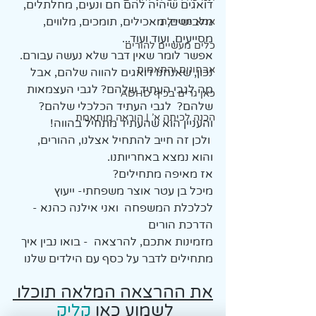
דואגים שיהיה להם חם ונעים, מחלתלים, 
מלבישים, מאכילים, תומכים, מלווים, 
אמא מטיילת
מסייעים, ועוד ועוד...
כלים מעשיים להורים
אפשר לומר שאין דבר שלא נעשה עבורם.
אבחונים והתאמות
נכון, שאנחנו דואגים להווה שלהם, אבל 
מה לגבי העתיד שלהם? לגבי העצמאות 
כאן גרים בכיף ADHD
שלהם?  לגבי העתיד הכלכלי שלהם?
הכנה לכיתה א' | הוראה מותאמת
והעניין הוא שהעתיד מתחיל בהווה!
 ולכן זה חייב להתחיל אצלנו, ההורים, 
והוא נמצא באחריותנו.
אז מאיפה מתחילים? 
מיכל בן עטר אוצר משפחתי- ייעוץ 
לכלכלת המשפחה  ואני אילנה כהנא - 
הדרכת הורים  
מזמינות אתכם, להרצאה  - בואו נבין איך 
מתחילים לדבר על כסף עם הילדים שלנו
את ההרצאה המלאה תוכלו 
לשמוע כאו 
קליק