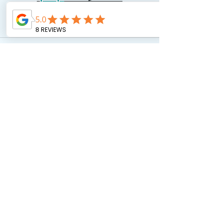
כאן גרים בכיף ADHD
כאן הורים בכיף
תגובות
0.0 / 5 ‏(0)
מזמינים אותך לדרג ולהגיב...