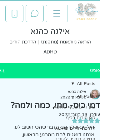
אילנה כהנא
הוראה מותאמת (מתקנת) | הדרכת הורים
ADHD
פוסט
All Posts
אילנה כהנא
All Posts
31 באוק׳ 2022
דמי כיס- מתי, כמה ולמה?
כאן גרים בכיף ADHD
עודכן:
13 בנוב׳ 2022
כאן הורים בכיף
דירוג של NaN מתוך 5 כוכבים
הילדים שלנו הם הדבר שהכי חשוב לנו.
הדרכת הורים ADHD
אנחנו דואגים להם מהרגע הראשון, 
תמיכה רגשית להורים