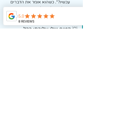
עכשיו?". כשהוא אומר את הדברים 
בקול ובמילים שלו, המידע נרשם 
בצורה יציבה יותר וגדל הסיכוי לביצוע.
💡 הטיפ שלי אליכם: ככל 
שהמסר יהיה קצר יותר, ממוקד 
יותר ומחולק לשלבים ברורים, כך 
תגדילו את הסיכוי של הילד 
לחוות הצלחה. במקום להילחם 
בעומס, בואו נעזור לו לנווט 
בתוכו. כשהוא מרגיש שהמשימה 
היא במידות שלו, המוטיבציה 
שלו עולה והצורך שלכם לחזור 
על דברים שוב ושוב פוחת 
משמעותית.