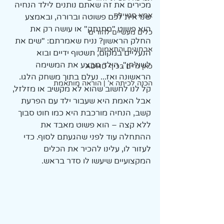
מכירים את זה שאתם נותנים לילד הנחיה 
אמא מטיילת
שנראית לכם פשוטה וברורה, ובאמצע 
הוא פשוט "מתנתק" או עושה רק את 
כלים מעשיים להורים
החלק הראשון? נניח שאמרתם: "שים את 
אבחונים והתאמות
הנעליים במקום, תשטוף ידיים ובוא 
לשולחן". הילד מבצע את המשימה 
כאן גרים בכיף ADHD
הראשונה ואז... נעלם בתוך משחק הלגו. 
הכנה לכיתה א' | הוראה מותאמת
קל לנו לחשוב שהוא לא מקשיב או מזלזל, 
אבל האמת היא שעבור ילד עם הפרעת 
קשב, הנחיה מורכבת היא כמו חוט סבוך 
ללא קצה – הוא פשוט מאבד את 
ההתחלה עוד לפני שהגעתם לסוף. כדי 
לעזור לו, עלינו להכיר את הכלים 
המקצועיים שיעשו לו סדר בראש.