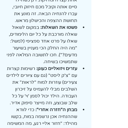
אחת קצרה ומדויקת. רק כשהילד 
סיים אותה וקיבל מכם חיזוק חיובי, 
עברו להנחיה הבאה. זה מונע את 
תחושת ההצפה והכישלון מראש.
פשטו את השאלות:
 במקום לשאול 
שאלה מורכבת על כל יום הלימודים, 
שאלו על פרט אחד ספציפי (למשל: 
"מה היה החלק הכי מעניין בשיעור 
מדעים?"). חכו לתשובה המלאה לפני 
שתמשיכו בשיחה.
עזרים ויזואליים כעוגן:
 רשימות קצרות 
עם "צ'ק ליסט" (גם עם ציורים לילדים 
צעירים) עוזרות למוח "לראות" את 
השלבים מבלי להעמיס על זיכרון 
העבודה. הילד יכול לסמן 'וי' על כל 
שלב שבוצע, וזה מייצר סיפוק אדיר.
מבחן ה"חזרה אחרי":
 כדי לוודא 
שההנחיה אכן נרשמה במוח, בקשו 
מהילד: "חזור אליי רגע, מה המשימה 