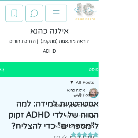
אילנה כהנא
הוראה מותאמת (מתקנת) | הדרכת הורים
ADHD
פוסט
All Posts
אילנה כהנא
All Posts
21 ביוני
אסטרטגיות למידה: למה
כאן גרים בכיף ADHD
המוח של ילדי ADHD זקוק
כאן הורים בכיף
ל"מספריים" כדי להצליח?
הדרכת הורים ADHD
דירוג של NaN מתוך 5 כוכבים
תמיכה רגשית להורים