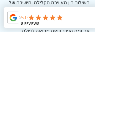
השילוב בין האווירה הקלילה והישירה של 
"מאמאמילה" לבין המסע המרתק של קיי, 
יצר שיחה שהיא חובת צפייה. לא צריך 
כתר כדי להיות מלכה, מספיק לדעת מי 
את ומה הערך שאת מביאה לעולם.
ממליצה לכם מכל הלב לקחת רגע 
ולצפות בראיון המלא, וכמובן – לעקוב 
אחרי העשייה הנהדרת של אמיליה וליאל 
ברשתות: