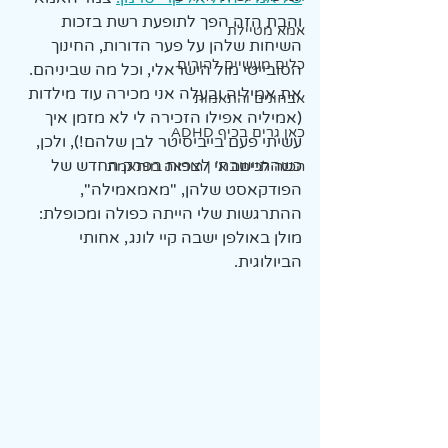
והבת הזה הפך לתופעת רשת בזכות 
אמא מטיילת
השיחות שלהן על פער הדורות, החינוך 
כלים מעשיים להורים
הסובייטי מול הישראלי, וכל מה שביניהם. 
את אמיליה ובעלה אני מכירה עוד מילדות 
אבחונים והתאמות
(אמיליה אפילו הזכירה לי לא מזמן איך 
כאן גרים בכיף ADHD
עשיתי פעם בייביסיטר לבן שלהם!), ולכן, 
כשהתיישבתי לצפות בפרק החדש של 
הכנה לכיתה א' | הוראה מותאמת
הפודקאסט שלהן, "מאמאמילה", 
ההתרגשות שלי הייתה כפולה ומכופלת: 
מולן באולפן ישבה קיי לונג, אחותי 
הביולוגית.